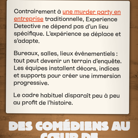
Contrairement à
une murder party en
entreprise
traditionnelle, Experience
Detective ne dépend pas d’un lieu
spécifique. L’expérience se déplace et
s’adapte.
Bureaux, salles, lieux événementiels :
tout peut devenir un terrain d’enquête.
Les équipes installent décors, indices
et supports pour créer une immersion
progressive.
Le cadre habituel disparaît peu à peu
au profit de l’histoire.
DES COMÉDIENS AU