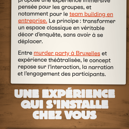
pensée pour les groupes, et
notamment pour le
team building en
entreprise.
Le principe : transformer
un espace classique en véritable
décor d’enquête, sans avoir à se
déplacer.
Entre
murder party à Bruxelles
et
expérience théâtralisée, le concept
repose sur l’interaction, la narration
et l’engagement des participants.
UNE EXPÉRIENCE
QUI S’INSTALLE
CHEZ VOUS