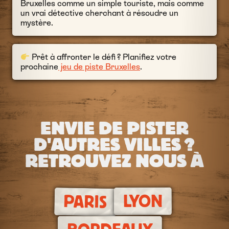
Bruxelles comme un simple touriste, mais comme
un vrai détective cherchant à résoudre un
mystère.
Prêt à affronter le défi ? Planifiez votre
prochaine
jeu de piste Bruxelles
.
ENVIE DE PISTER
D'AUTRES VILLES ?
RETROUVEZ NOUS À
LYON
PARIS