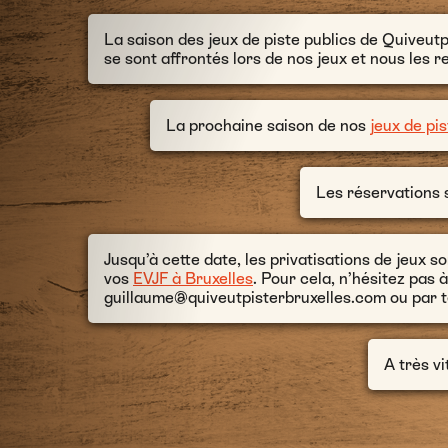
La saison des jeux de piste publics de Quiveut
se sont affrontés lors de nos jeux et nous les
La prochaine saison de nos
jeux de pis
Les réservations s
Jusqu’à cette date, les privatisations de jeux s
vos
EVJF à Bruxelles
. Pour cela, n’hésitez pas
guillaume@quiveutpisterbruxelles.com ou par 
A très vi