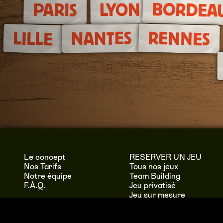
BORDEA
PARIS
LYON
RENNES
NANTES
LILLE
Le concept
RESERVER UN JEU
Nos Tarifs
Tous nos jeux
Notre équipe
Team Building
F.À.Q.
Jeu privatisé
Jeu sur mesure
Murder Party à domicile
Bon cadeau